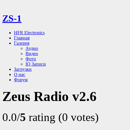
ZS-1
HFR Electronics
Главная
Галерея
Аудио
Видео
Фото
IQ Записи
Загрузки
О нас
Форум
Zeus Radio v2.6
0.0/
5
rating (0 votes)