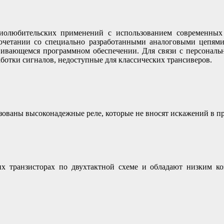
диолюбительских применений с использованием современных
четании со специально разработанными аналоговыми цепями,
звивающемся программном обеспечении. Для связи с персонал
отки сигналов, недоступные для классических трансиверов.
ованы высоконадежные реле, которые не вносят искажений в п
ранзисторах по двухтактной схеме и обладают низким ко