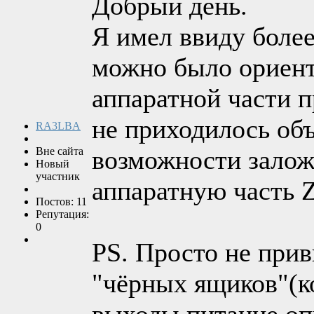
Добрый день.
Я имел ввиду боле
можно было ориент
аппаратной части п
не приходилось объ
RA3LBA
Вне сайта
возможности залож
Новый
участник
аппаратную часть Z
Постов: 11
Репутация:
0
PS. Просто не при
"чёрных ящиков"(к
выходы.питание.оп