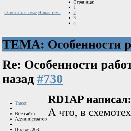
Страница:
1
Ответить в теме
Новая тема
2
3
4
ТЕМА: Особенности р
Re: Особенности рабо
назад
#730
RD1AP написал
Tracer
А что, в схемоте
Вне сайта
Администратор
Постов: 203