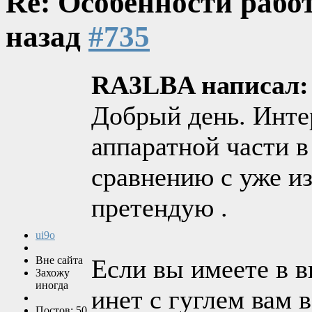
Re: Особенности рабо
назад
#735
RA3LBA написал:
Добрый день. Инте
аппаратной части в
сравнению с уже из
претендую .
ui9o
Вне сайта
Если вы имеете в 
Захожу
иногда
инет с гуглем вам 
Постов: 50